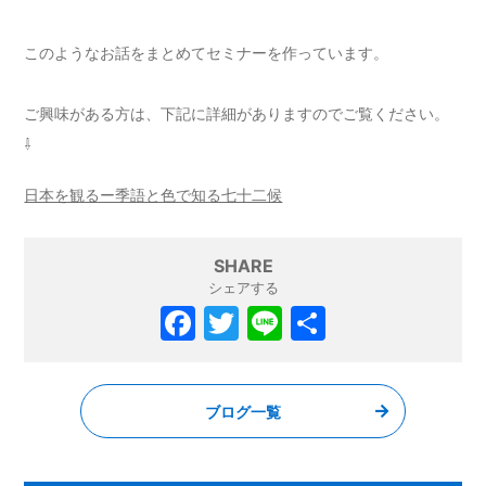
このようなお話をまとめてセミナーを作っています。
ご興味がある方は、下記に詳細がありますのでご覧ください。
⇩
日本を観るー季語と色で知る七十二候
SHARE
シェアする
F
T
Li
共
a
w
n
有
c
itt
e
ブログ一覧
e
er
b