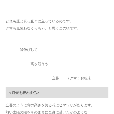
どれも凛と真っ直ぐに立っているのです。
クマも見習わなくっちゃ、と思うこの頃です。
背伸びして
高さ競うや
立葵 （クマ：お粗末）
＜時候を表わす色＞
立葵のように背の高さを誇る花にヒマワリがあります。
熱い太陽の陽をそのままに全身に受けたかのような