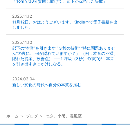
「1on1で30分質問し続けて、部下が沈黙した失敗」
2025.11.12
11月12日、おはようございます。Kindle本で電子書籍を出
しました。
2025.11.10
部下の”本音”を引き出す ”３秒の技術” “特に問題ありませ
ん”の裏に、 何が隠れていますか？」 （例：本音の不満、
隠れた提案、改善点） ──１呼吸（3秒）の“間”が、本音
を引き出すきっかけになる。
2024.03.04
新しい変化の時代へ自分の本質を掴む
ホーム
ブログ
七夕、小暑、温風至