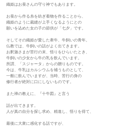
織姫はお蚕さんの守り神でもあります。
お蚕から作る糸を紡ぎ着物を作ることから、
織姫のように裁縫が上手くなるようにとの
願いを込めた女の子の節供が「七夕」です。
そしてその織姫が愛した牽牛、牛飼いの青年。
仏教では、牛飼いの話がよく出てきます。
お釈迦さまが苦行の末、悟りをひらいたとき、
牛飼いの少女から牛の乳を飲んでいます。
所謂、「スジャータ」からの贈りものです。
今は、牛乳はカルシウムを補うものとして、
一般に飲んでいますが、当時、苦行の身の
修行者が絶対に口にしないものです。
また禅の教えに、『十牛図』と言う
話が出てきます。
人が真の自分を探し求め、精進し、悟りを得て、
最後に大衆に感化する話ですが、