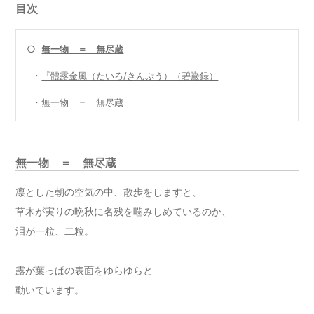
目次
○
無一物 ＝ 無尽蔵
・
『體露金風（たいろ/きんぷう）（碧巌録）
・
無一物 ＝ 無尽蔵
無一物 ＝ 無尽蔵
凛とした朝の空気の中、散歩をしますと、
草木が実りの晩秋に名残を噛みしめているのか、
泪が一粒、二粒。
露が葉っぱの表面をゆらゆらと
動いています。