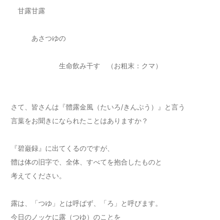
甘露甘露
あさつゆの
生命飲み干す （お粗末：クマ）
さて、皆さんは『體露金風（たいろ/きんぷう）』と言う
言葉をお聞きになられたことはありますか？
『碧巌録』に出てくるのですが、
體は体の旧字で、全体、すべてを抱合したものと
考えてください。
露は、「つゆ」とは呼ばず、「ろ」と呼びます。
今日のノッケに露（つゆ）のことを