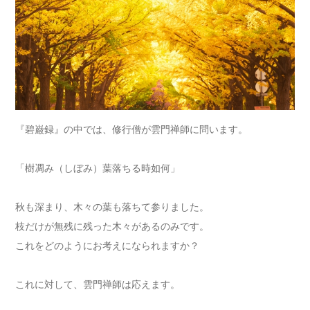
『碧巌録』の中では、修行僧が雲門禅師に問います。
「樹凋み（しぼみ）葉落ちる時如何」
秋も深まり、木々の葉も落ちて参りました。
枝だけが無残に残った木々があるのみです。
これをどのようにお考えになられますか？
これに対して、雲門禅師は応えます。