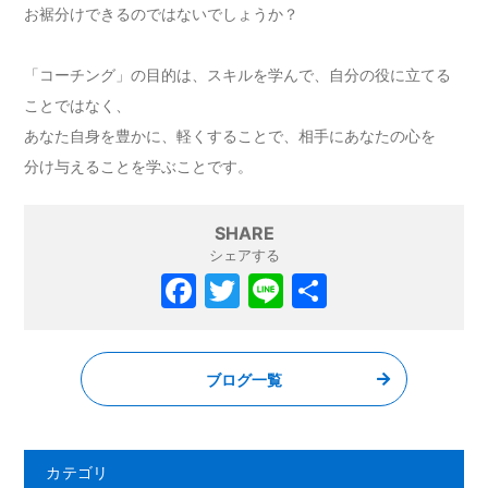
お裾分けできるのではないでしょうか？
「コーチング」の目的は、スキルを学んで、自分の役に立てる
ことではなく、
あなた自身を豊かに、軽くすることで、相手にあなたの心を
分け与えることを学ぶことです。
SHARE
シェアする
F
T
Li
共
a
w
n
有
c
itt
e
ブログ一覧
e
er
b
o
カテゴリ