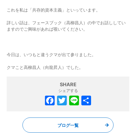
これを私は「共存的資本主義」といっています。
詳しい話は、フェースブック（高柳昌人）の中でお話ししてい
ますのでご興味があれば覗いてください。
今日は、いつもと違うクマが出て参りました。
クマこと高柳昌人（向龍昇人）でした。
SHARE
シェアする
F
T
Li
共
a
w
n
有
c
itt
e
ブログ一覧
e
er