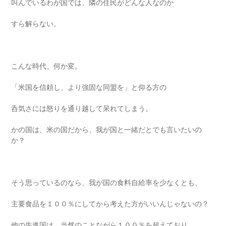
叫んでいるわが国では、隣の住民がどんな人なのか
すら解らない。
こんな時代、何か変。
「米国を信頼し、より強固な同盟を」と仰る方の
呑気さには怒りを通り越して呆れてしまう。
かの国は、米の国だから、我が国と一緒だとでも言いたいの
か？
そう思っているのなら、我が国の食料自給率を少なくとも、
主要食品を１００％にしてから考えた方がいいんじゃないの？
他の先進国は、当然のことながら１００％を超えており、