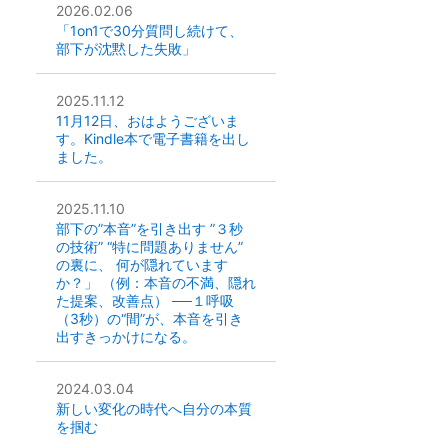
2026.02.06
「1on1で30分質問し続けて、
部下が沈黙した失敗」
2025.11.12
11月12日、おはようございま
す。Kindle本で電子書籍を出し
ました。
2025.11.10
部下の”本音”を引き出す ”３秒
の技術” “特に問題ありません”
の裏に、 何が隠れています
か？」 （例：本音の不満、隠れ
た提案、改善点） ──１呼吸
（3秒）の“間”が、本音を引き
出すきっかけになる。
2024.03.04
新しい変化の時代へ自分の本質
を掴む