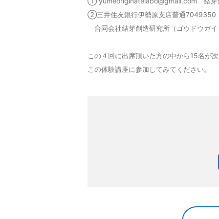
① yumeoriginatelabo@gmail.c
②三井住友銀行伊勢原支店普通7049350
合同会社結芽創造研究所（ゴウドウガイ
この４回に出席頂いた方の中から15名が
この体験講座に参加してみてください。