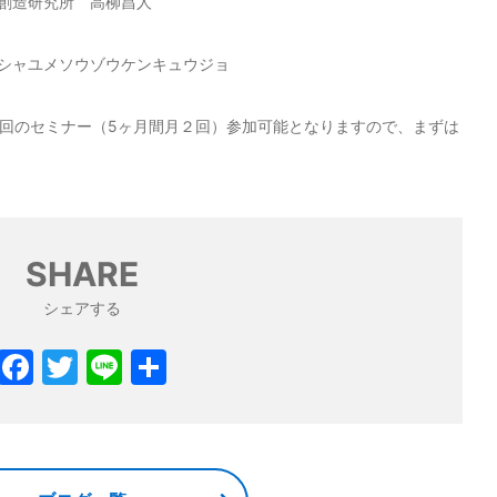
om 結芽創造研究所 高柳昌人
シャユメソウゾウケンキュウジョ
次回のセミナー（5ヶ月間月２回）参加可能となりますので、まずは
SHARE
シェアする
F
T
Li
共
a
w
n
有
c
itt
e
e
er