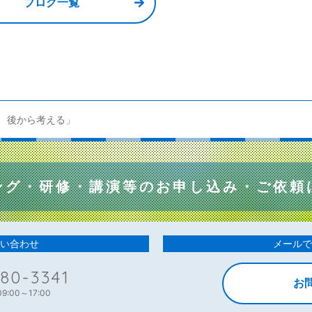
b
ブログ一覧
o
o
k
、後から考える」
ング・研修・講演等の
お申し込み・ご依頼
い合わせ
メールで
80-3341
お
:00～17:00