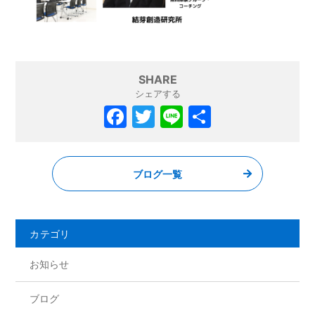
SHARE
シェアする
F
T
Li
共
a
w
n
有
c
itt
e
ブログ一覧
e
er
b
o
カテゴリ
o
お知らせ
k
ブログ