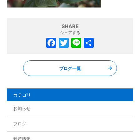
SHARE
シェアする
F
T
Li
共
a
w
n
有
c
itt
e
ブログ一覧
e
er
b
o
カテゴリ
o
お知らせ
k
ブログ
新着情報